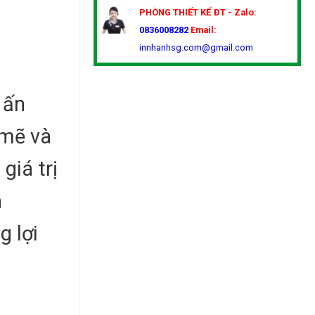
PHÒNG THIẾT KẾ
ĐT - Zalo:
0836008282
Email:
innhanhsg.com@gmail.com
 ấn
 mẽ và
giá trị
a
g lợi