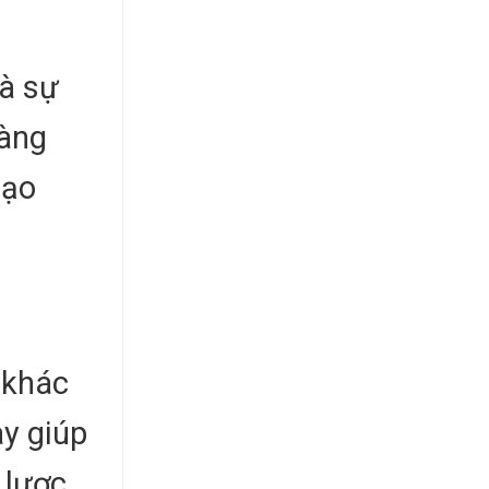
và sự
vàng
tạo
 khác
ày giúp
 lược