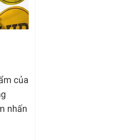
hẩm của
ng
ểm nhấn