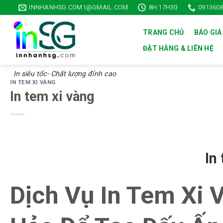
Skip
INNHANHSG.COM1@GMAIL.COM
8H:17H30
0913608
to
content
TRANG CHỦ
BÁO GIÁ
ĐẶT HÀNG & LIÊN HỆ
In siêu tốc- Chất lượng đỉnh cao
IN TEM XI VÀNG
In tem xi vàng
In
Dịch Vụ In Tem Xi