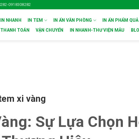
282-0918308282
 IN NHANH
IN TEM
IN ẤN VĂN PHÒNG
IN ẤN PHẨM QU
THANH TOÁN
VẬN CHUYỂN
IN NHANH-THƯ VIỆN MẪU
BL
 tem xi vàng
 Vàng: Sự Lựa Chọn 