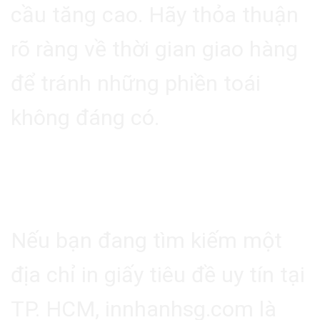
cầu tăng cao. Hãy thỏa thuận
rõ ràng về thời gian giao hàng
để tránh những phiền toái
không đáng có.
5. Địa Chỉ In Giấy Tiêu Đề
Uy Tín Tại TP. HCM
Nếu bạn đang tìm kiếm một
địa chỉ in giấy tiêu đề uy tín tại
TP. HCM,
innhanhsg.com
là