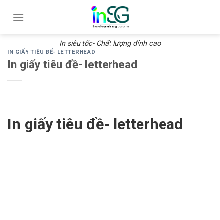
Skip
to
content
In siêu tốc- Chất lượng đỉnh cao
IN GIẤY TIÊU ĐỂ- LETTERHEAD
In giấy tiêu đề- letterhead
In giấy tiêu đề- letterhead
Dịch Vụ In Giấy Tiêu
Đề: Sự Lựa Chọn
Hoàn Hảo Cho Văn