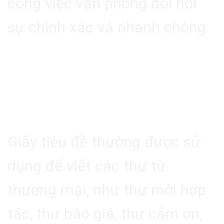
công việc văn phòng đòi hỏi
sự chính xác và nhanh chóng.
3. Các Ứng Dụng Phổ
Biến Của Giấy Tiêu Đề
3.1. Thư Từ Thương Mại
Giấy tiêu đề thường được sử
dụng để viết các thư từ
thương mại, như thư mời hợp
tác, thư báo giá, thư cảm ơn,