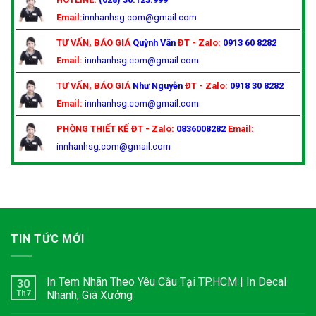
Email:
innhanhsg.com@gmail.com
TƯ VẤN, BÁO GIÁ
Quỳnh Vân
ĐT - Zalo:
0913 60 8282
Email:
innhanhsg.com@gmail.com
TƯ VẤN, BÁO GIÁ
Như Nguyễn
ĐT - Zalo:
0918 30 8282
Email:
innhanhsg.com@gmail.com
PHÒNG THIẾT KẾ
ĐT - Zalo:
0836008282
Email:
innhanhsg.com@gmail.com
TIN TỨC MỚI
In Tem Nhãn Theo Yêu Cầu Tại TP.HCM | In Decal
30
Th7
Nhanh, Giá Xưởng