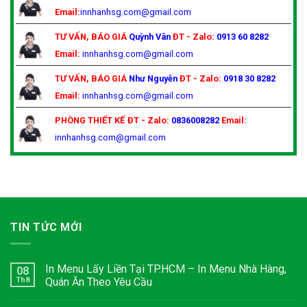
Email:
innhanhsg.com@gmail.com
TƯ VẤN, BÁO GIÁ
Quỳnh Vân
ĐT - Zalo:
0913 60 8282
Email:
innhanhsg.com@gmail.com
TƯ VẤN, BÁO GIÁ
Như Nguyễn
ĐT - Zalo:
0918 30 8282
Email:
innhanhsg.com@gmail.com
PHÒNG THIẾT KẾ
ĐT - Zalo:
0836008282
Email:
innhanhsg.com@gmail.com
TIN TỨC MỚI
In Menu Lấy Liền Tại TP.HCM – In Menu Nhà Hàng,
08
Th8
Quán Ăn Theo Yêu Cầu