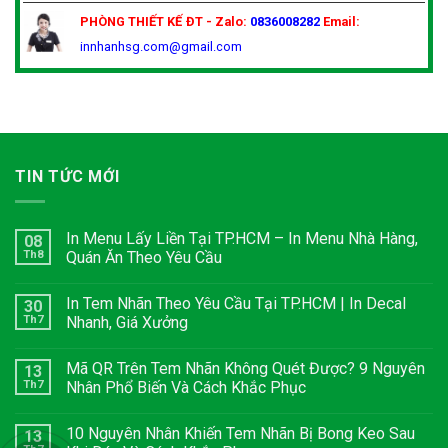
PHÒNG THIẾT KẾ
ĐT - Zalo:
0836008282
Email:
innhanhsg.com@gmail.com
TIN TỨC MỚI
In Menu Lấy Liền Tại TP.HCM – In Menu Nhà Hàng,
08
Th8
Quán Ăn Theo Yêu Cầu
In Tem Nhãn Theo Yêu Cầu Tại TP.HCM | In Decal
30
Th7
Nhanh, Giá Xưởng
Mã QR Trên Tem Nhãn Không Quét Được? 9 Nguyên
13
Th7
Nhân Phổ Biến Và Cách Khắc Phục
10 Nguyên Nhân Khiến Tem Nhãn Bị Bong Keo Sau
13