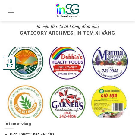
Skip
to
content
In siêu tốc- Chất lượng đỉnh cao
CATEGORY ARCHIVES:
IN TEM XI VÀNG
18
Th7
In tem xi vàng
Kích Thước:Theo yêu cầu