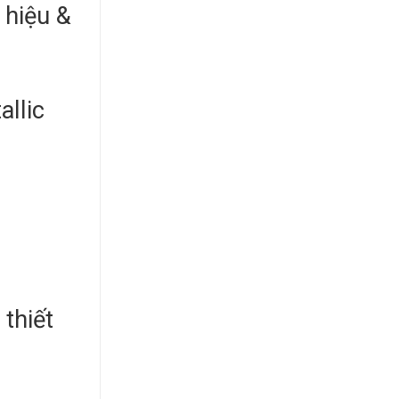
 hiệu &
allic
thiết