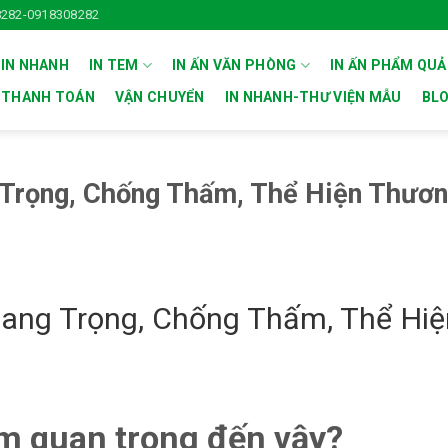
282-0918308282
 IN NHANH
IN TEM
IN ẤN VĂN PHÒNG
IN ẤN PHẨM QU
THANH TOÁN
VẬN CHUYỂN
IN NHANH-THƯ VIỆN MẪU
BL
Trọng, Chống Thấm, Thể Hiện Thươn
ang Trọng, Chống Thấm, Thể Hiệ
m quan trọng đến vậy?