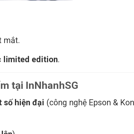
t mắt.
limited edition
.
ẩm tại InNhanhSG
t số hiện đại
(công nghệ Epson & Kon