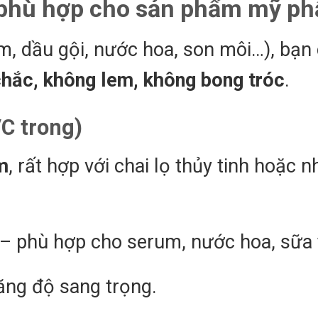
n phù hợp cho sản phẩm mỹ p
, dầu gội, nước hoa, son môi…), bạn
hắc, không lem, không bong tróc
.
VC trong)
m
, rất hợp với chai lọ thủy tinh hoặc 
 – phù hợp cho serum, nước hoa, sữa
ăng độ sang trọng.