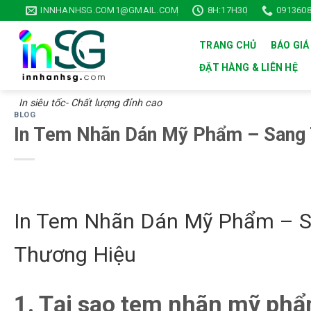
Skip
INNHANHSG.COM1@GMAIL.COM
8H:17H30
0913608
to
content
TRANG CHỦ
BÁO GIÁ
ĐẶT HÀNG & LIÊN HỆ
In siêu tốc- Chất lượng đỉnh cao
BLOG
In Tem Nhãn Dán Mỹ Phẩm – Sang 
In Tem Nhãn Dán Mỹ Phẩm – S
Thương Hiệu
1. Tại sao tem nhãn mỹ phẩ