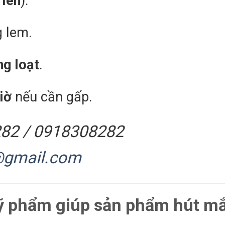
 lên
).
g lem.
ng loạt
.
iờ
nếu cần gấp.
82 / 0918308282
@gmail.com
mỹ phẩm giúp sản phẩm hút m