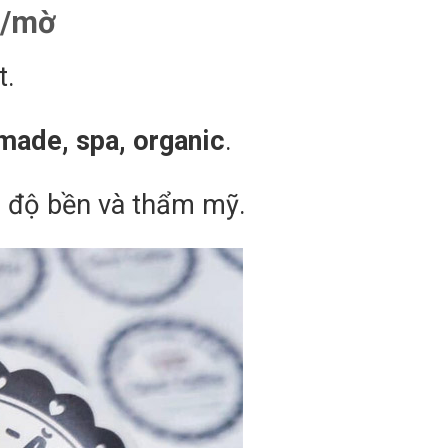
g/mờ
t.
ade, spa, organic
.
 độ bền và thẩm mỹ.