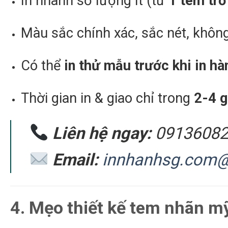
In nhanh số lượng ít (từ
1 tem trở
Màu sắc chính xác, sắc nét, khôn
Có thể
in thử mẫu trước khi in hà
Thời gian in & giao chỉ trong
2-4 g
Liên hệ ngay:
09136082
Email:
innhanhsg.com
4. Mẹo thiết kế tem nhãn 