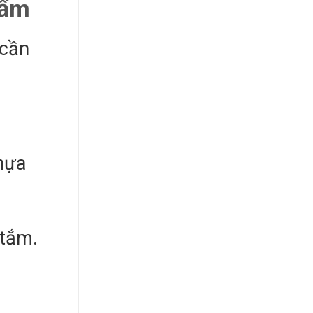
hẩm
 cần
nhựa
 tắm.