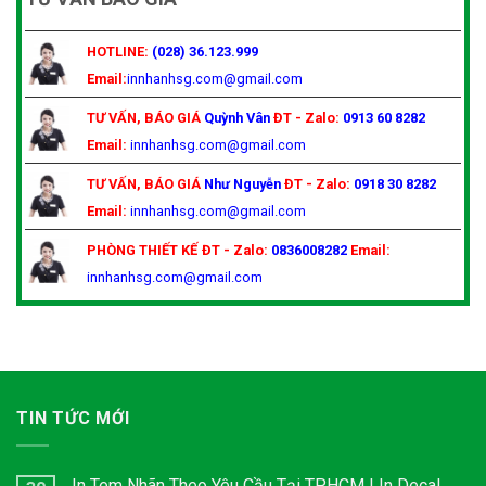
HOTLINE:
(028) 36.123.999
Email:
innhanhsg.com@gmail.com
TƯ VẤN, BÁO GIÁ
Quỳnh Vân
ĐT - Zalo:
0913 60 8282
Email:
innhanhsg.com@gmail.com
TƯ VẤN, BÁO GIÁ
Như Nguyễn
ĐT - Zalo:
0918 30 8282
Email:
innhanhsg.com@gmail.com
PHÒNG THIẾT KẾ
ĐT - Zalo:
0836008282
Email:
innhanhsg.com@gmail.com
TIN TỨC MỚI
In Tem Nhãn Theo Yêu Cầu Tại TP.HCM | In Decal