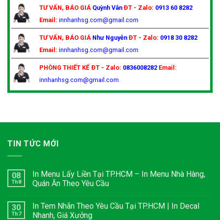
TƯ VẤN, BÁO GIÁ
Quỳnh Vân
ĐT - Zalo:
0913 60 8282
Email:
innhanhsg.com@gmail.com
TƯ VẤN, BÁO GIÁ
Như Nguyễn
ĐT - Zalo:
0918 30 8282
Email:
innhanhsg.com@gmail.com
PHÒNG THIẾT KẾ
ĐT - Zalo:
0836008282
Email:
innhanhsg.com@gmail.com
TIN TỨC MỚI
In Menu Lấy Liền Tại TP.HCM – In Menu Nhà Hàng,
08
Th8
Quán Ăn Theo Yêu Cầu
In Tem Nhãn Theo Yêu Cầu Tại TP.HCM | In Decal
30
Th7
Nhanh, Giá Xưởng