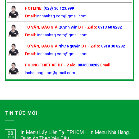
HOTLINE:
(028) 36.123.999
Email:
innhanhsg.com@gmail.com
TƯ VẤN, BÁO GIÁ
Quỳnh Vân
ĐT - Zalo:
0913 60 8282
Email:
innhanhsg.com@gmail.com
TƯ VẤN, BÁO GIÁ
Như Nguyễn
ĐT - Zalo:
0918 30 8282
Email:
innhanhsg.com@gmail.com
PHÒNG THIẾT KẾ
ĐT - Zalo:
0836008282
Email:
innhanhsg.com@gmail.com
TIN TỨC MỚI
In Menu Lấy Liền Tại TP.HCM – In Menu Nhà Hàng,
08
Th8
Quán Ăn Theo Yêu Cầu