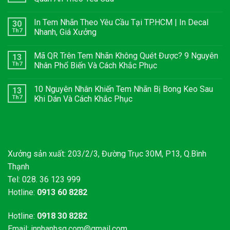
In Tem Nhãn Theo Yêu Cầu Tại TP.HCM | In Decal
30
Th7
Nhanh, Giá Xưởng
Mã QR Trên Tem Nhãn Không Quét Được? 9 Nguyên
13
Th7
Nhân Phổ Biến Và Cách Khắc Phục
10 Nguyên Nhân Khiến Tem Nhãn Bị Bong Keo Sau
13
Th7
Khi Dán Và Cách Khắc Phục
Xưởng sản xuất: 203/2/3, Đường Trục 30M, P13, Q.Bình
Thạnh
Tel: 028. 36 123 999
Hotline:
0913 60 8282
Hotline:
0918 30 8282
Email:
innhanhsg.com@gmail.com