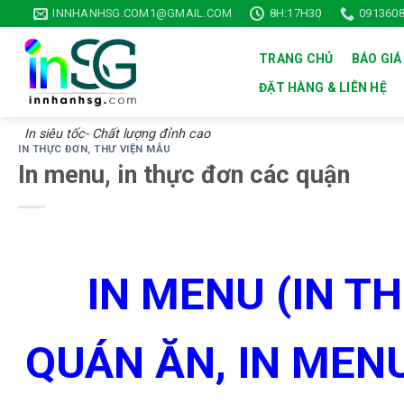
Skip
INNHANHSG.COM1@GMAIL.COM
8H:17H30
0913608
to
content
TRANG CHỦ
BÁO GIÁ
ĐẶT HÀNG & LIÊN HỆ
In siêu tốc- Chất lượng đỉnh cao
IN THỰC ĐƠN
,
THƯ VIỆN MẪU
In menu, in thực đơn các quận
IN MENU (IN T
QUÁN ĂN, IN MEN