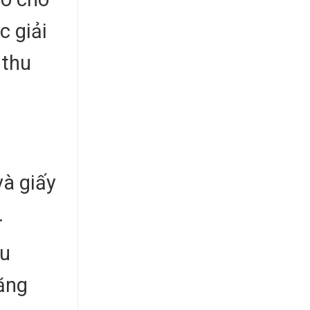
c giải
 thu
và giấy
.
ẫu
ăng