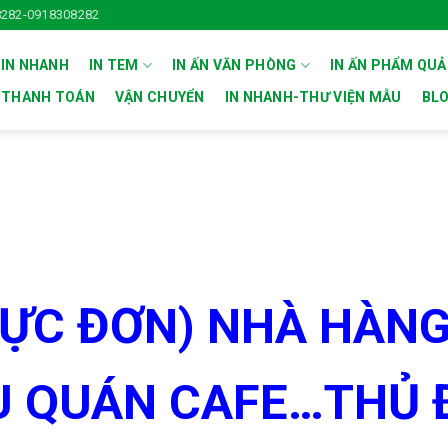
282-0918308282
 IN NHANH
IN TEM
IN ẤN VĂN PHÒNG
IN ẤN PHẨM QU
THANH TOÁN
VẬN CHUYỂN
IN NHANH-THƯ VIỆN MẪU
BL
HỰC ĐƠN) NHÀ HÀNG
U QUÁN CAFE…THỦ 