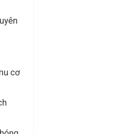
huyên
enu cơ
ch
chóng