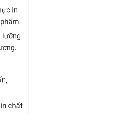
mực in
 phẩm.
ỹ lưỡng
ượng.
ấn,
 in chất