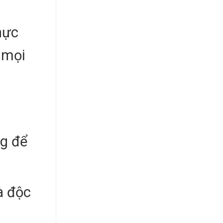
hực
 mọi
ng để
à độc