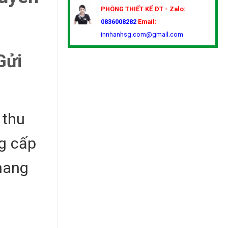
PHÒNG THIẾT KẾ
ĐT - Zalo:
0836008282
Email:
innhanhsg.com@gmail.com
Gửi
 thu
ng cấp
 mang