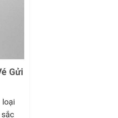
Vé Gửi
 loại
 sắc