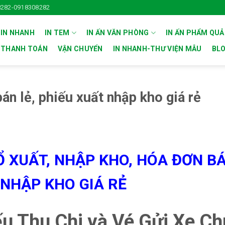
282-0918308282
 IN NHANH
IN TEM
IN ẤN VĂN PHÒNG
IN ẤN PHẨM QU
THANH TOÁN
VẬN CHUYỂN
IN NHANH-THƯ VIỆN MẪU
BL
án lẻ, phiếu xuất nhập kho giá rẻ
SỔ XUẤT, NHẬP KHO, HÓA ĐƠN BÁ
 NHẬP KHO GIÁ RẺ
ếu Thu Chi và Vé Gửi Xe C