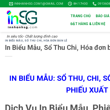
Skip
INNHANHSG.COM1@GMAIL.COM
8H:17H30
0913608
to
content
TRANG CHỦ
BÁO GIÁ
ĐẶT HÀNG & LIÊN HỆ
In siêu tốc- Chất lượng đỉnh cao
IN BIỂU MẪU, SỔ THU CHI, HÓA ĐƠN BÁN LẺ
In Biểu Mẫu, Sổ Thu Chi, Hóa đơn b
IN BIỂU MẪU: SỔ THU, CHI, 
PHIẾU XUẤT
Dịch Vụ In Biểu Mẫu, Phi