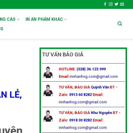
ẢNG CÁO
IN ẤN PHẨM KHÁC
OG
TƯ VẤN BÁO GIÁ
HOTLINE:
(028) 36.123.999
Email:
innhanhsg.com@gmail.com
TƯ VẤN, BÁO GIÁ
Quỳnh Vân
ĐT -
N LẺ,
Zalo:
0913 60 8282
Email:
innhanhsg.com@gmail.com
TƯ VẤN, BÁO GIÁ
Như Nguyễn
ĐT -
Zalo:
0918 30 8282
Email:
huyên
innhanhsg.com@gmail.com