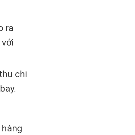
o ra
 với
thu chi
bay.
h hàng