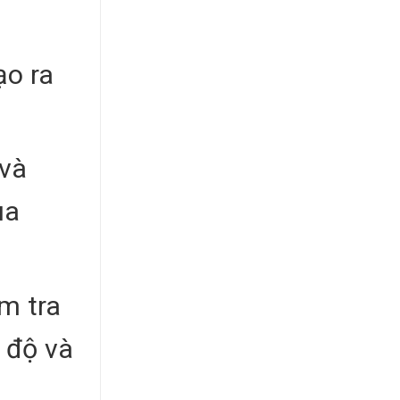
ạo ra
 và
ủa
m tra
 độ và