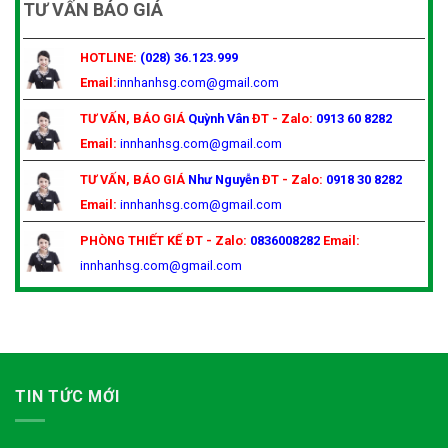
TƯ VẤN BÁO GIÁ
HOTLINE:
(028) 36.123.999
Email:
innhanhsg.com@gmail.com
TƯ VẤN, BÁO GIÁ
Quỳnh Vân
ĐT - Zalo:
0913 60 8282
Email:
innhanhsg.com@gmail.com
TƯ VẤN, BÁO GIÁ
Như Nguyễn
ĐT - Zalo:
0918 30 8282
Email:
innhanhsg.com@gmail.com
PHÒNG THIẾT KẾ
ĐT - Zalo:
0836008282
Email:
innhanhsg.com@gmail.com
TIN TỨC MỚI