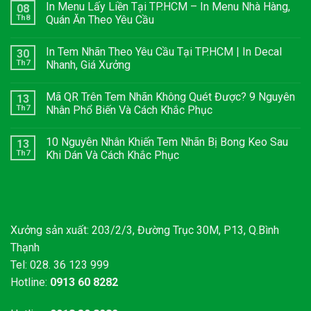
In Menu Lấy Liền Tại TP.HCM – In Menu Nhà Hàng,
08
Th8
Quán Ăn Theo Yêu Cầu
In Tem Nhãn Theo Yêu Cầu Tại TP.HCM | In Decal
30
Th7
Nhanh, Giá Xưởng
Mã QR Trên Tem Nhãn Không Quét Được? 9 Nguyên
13
Th7
Nhân Phổ Biến Và Cách Khắc Phục
10 Nguyên Nhân Khiến Tem Nhãn Bị Bong Keo Sau
13
Th7
Khi Dán Và Cách Khắc Phục
Xưởng sản xuất: 203/2/3, Đường Trục 30M, P13, Q.Bình
Thạnh
Tel: 028. 36 123 999
Hotline:
0913 60 8282