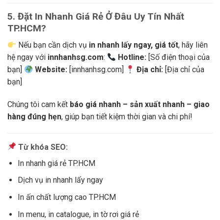
5. Đặt In Nhanh Giá Rẻ Ở Đâu Uy Tín Nhất
TP.HCM?
Nếu bạn cần dịch vụ
in nhanh lấy ngay, giá tốt
, hãy liên
hệ ngay với
innhanhsg.com
:
Hotline:
[Số điện thoại của
bạn]
Website:
[innhanhsg.com]
Địa chỉ:
[Địa chỉ của
bạn]
Chúng tôi cam kết
báo giá nhanh – sản xuất nhanh – giao
hàng đúng hẹn
, giúp bạn tiết kiệm thời gian và chi phí!
Từ khóa SEO:
In nhanh giá rẻ TP.HCM
Dịch vụ in nhanh lấy ngay
In ấn chất lượng cao TP.HCM
In menu, in catalogue, in tờ rơi giá rẻ