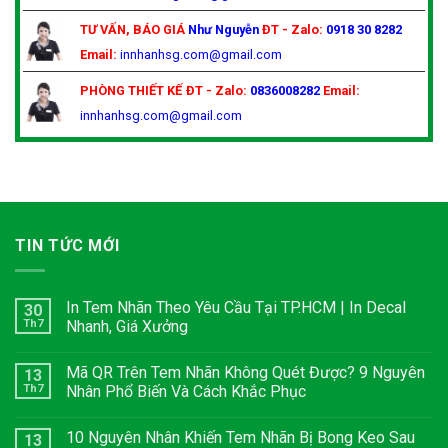
TƯ VẤN, BÁO GIÁ
Như Nguyễn
ĐT - Zalo:
0918 30 8282
Email:
innhanhsg.com@gmail.com
PHÒNG THIẾT KẾ
ĐT - Zalo:
0836008282
Email:
innhanhsg.com@gmail.com
TIN TỨC MỚI
In Tem Nhãn Theo Yêu Cầu Tại TP.HCM | In Decal
30
Th7
Nhanh, Giá Xưởng
Mã QR Trên Tem Nhãn Không Quét Được? 9 Nguyên
13
Th7
Nhân Phổ Biến Và Cách Khắc Phục
10 Nguyên Nhân Khiến Tem Nhãn Bị Bong Keo Sau
13