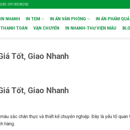
282-0918308282
 IN NHANH
IN TEM
IN ẤN VĂN PHÒNG
IN ẤN PHẨM QU
THANH TOÁN
VẬN CHUYỂN
IN NHANH-THƯ VIỆN MẪU
BL
Giá Tốt, Giao Nhanh
Giá Tốt, Giao Nhanh
 màu sắc chân thực và thiết kế chuyên nghiệp. Đây là yếu tố quan 
ch hàng.