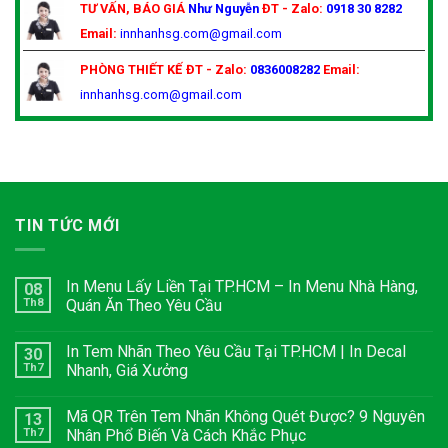
TƯ VẤN, BÁO GIÁ
Như Nguyễn
ĐT - Zalo:
0918 30 8282
Email:
innhanhsg.com@gmail.com
PHÒNG THIẾT KẾ
ĐT - Zalo:
0836008282
Email:
innhanhsg.com@gmail.com
TIN TỨC MỚI
In Menu Lấy Liền Tại TP.HCM – In Menu Nhà Hàng,
08
Th8
Quán Ăn Theo Yêu Cầu
In Tem Nhãn Theo Yêu Cầu Tại TP.HCM | In Decal
30
Th7
Nhanh, Giá Xưởng
Mã QR Trên Tem Nhãn Không Quét Được? 9 Nguyên
13
Th7
Nhân Phổ Biến Và Cách Khắc Phục