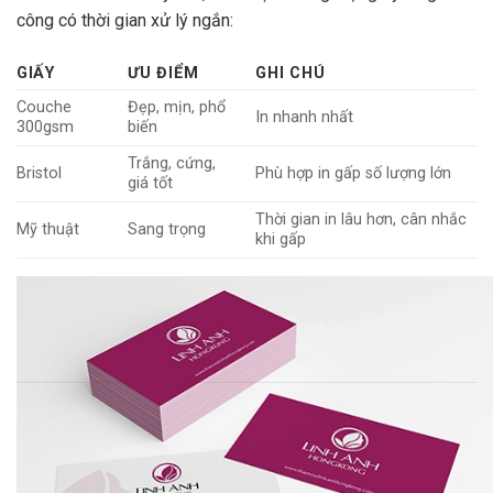
công có thời gian xử lý ngắn:
GIẤY
ƯU ĐIỂM
GHI CHÚ
Couche
Đẹp, mịn, phổ
In nhanh nhất
300gsm
biến
Trắng, cứng,
Bristol
Phù hợp in gấp số lượng lớn
giá tốt
Thời gian in lâu hơn, cân nhắc
Mỹ thuật
Sang trọng
khi gấp
Cán màng mờ hoặc bóng
giúp name card bền đẹp hơn
nhưng có thể cần thêm thời gian. Nếu quá gấp, bạn có thể
chọn in thường, cán sau.
5. Chọn xưởng in uy tín, có hỗ trợ gấp
Khi in name card lấy liền,
chọn đúng xưởng in là yếu tố
sống còn
. Xưởng uy tín sẽ: