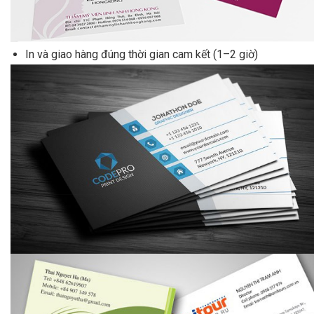
Tư vấn chỉnh file, báo giá nhanh
In và giao hàng đúng thời gian cam kết (1–2 giờ)
Có máy in màu kỹ thuật số hiện đại, không phải chờ ghép
đơn
Gợi ý:
Nếu bạn cần
in name card gấp tại TPHCM
, hãy
liên hệ ngay
InNhanhSG – Giao tận nơi trong 2 giờ
. Cam
kết in đúng file, đúng màu, đúng hẹn.
Kết luận
Việc
in name card lấy liền
không còn là vấn đề khó nếu bạn
chuẩn bị kỹ file, chọn đúng chất liệu và xưởng in uy tín. Hãy
ghi nhớ 5 mẹo trên để luôn sẵn sàng tỏa sáng chuyên nghiệp
trong mọi tình huống gấp rút.