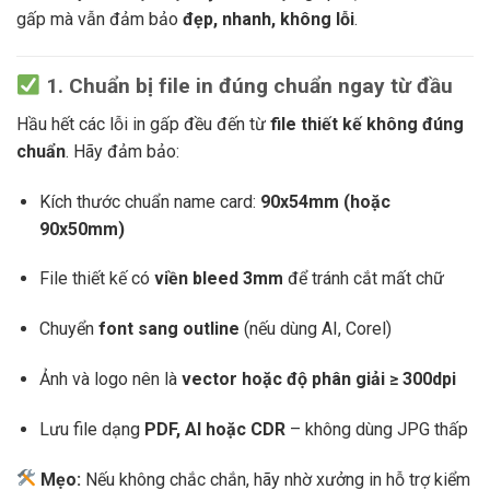
gấp mà vẫn đảm bảo
đẹp, nhanh, không lỗi
.
1. Chuẩn bị file in đúng chuẩn ngay từ đầu
Hầu hết các lỗi in gấp đều đến từ
file thiết kế không đúng
chuẩn
. Hãy đảm bảo:
Kích thước chuẩn name card:
90x54mm (hoặc
90x50mm)
File thiết kế có
viền bleed 3mm
để tránh cắt mất chữ
Chuyển
font sang outline
(nếu dùng AI, Corel)
Ảnh và logo nên là
vector hoặc độ phân giải ≥ 300dpi
Lưu file dạng
PDF, AI hoặc CDR
– không dùng JPG thấp
Mẹo:
Nếu không chắc chắn, hãy nhờ xưởng in hỗ trợ kiểm