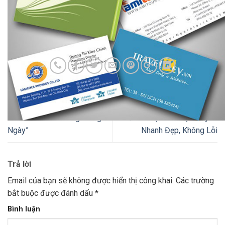
Cần hỗ trợ in gấp?
Gọi ngay 0913608282/ 0918308282 (Zalo/Mess)
để
được hỗ trợ và báo giá nhanh chóng!
“Dịch vụ In Nhanh Lấy Liền tại
Nên Chọn Giấy Gì Khi In Lấy
TP.HCM – Giao Hàng Trong
Liền? – Gợi Ý 5 Loại Giấy In
Ngày”
Nhanh Đẹp, Không Lỗi
Trả lời
Email của bạn sẽ không được hiển thị công khai.
Các trường
bắt buộc được đánh dấu
*
Bình luận