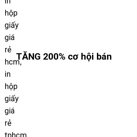
TĂNG 200% cơ hội bán